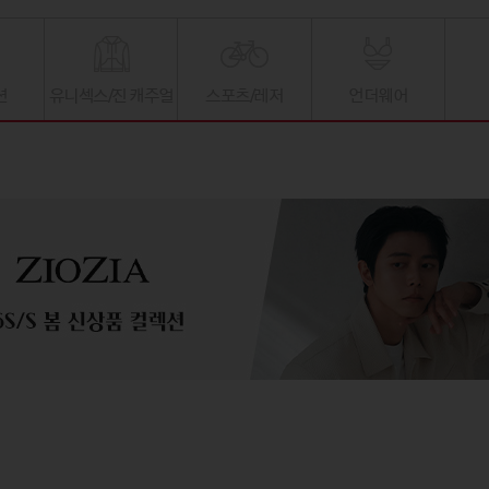
션
유니섹스/진 캐주얼
스포츠/레저
언더웨어