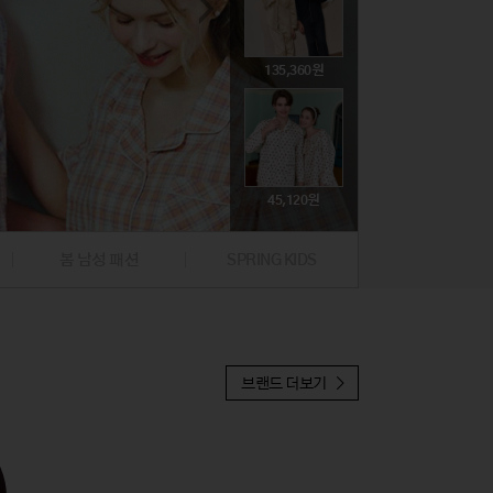
74,800
뷰티
뷰티
문구/생활잡화
문구/생활잡화
해외명품
해외명품
취미
취미
395,000
135,360
39,000
59,500
19,900
귀금속
귀금속
푸드
푸드
47,310
396,000
224,100
45,120
97,300
19,900
봄 남성 패션
SPRING KIDS
37,810
브랜드 더보기