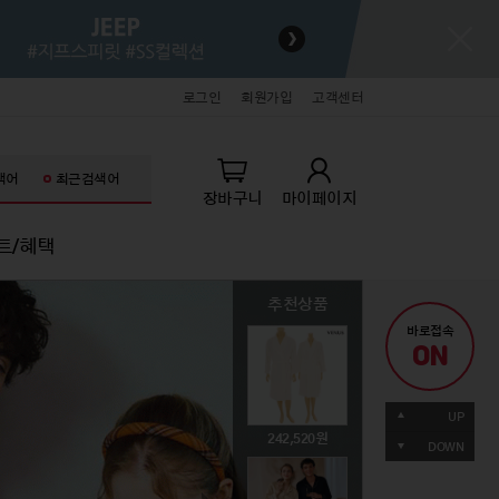
로그인
회원가입
고객센터
색어
최근검색어
장바구니
마이페이지
트/혜택
추천상품
추천상품
추천상품
추천상품
추천상품
추천상품
바로접속
ON
키즈
잡화/명품/뷰티
잡화/명품/뷰티
라이프스타일
라이프스타일
71,060
UP
생아의류
패션슈즈
패션슈즈
홈데코
홈데코
242,520
49,000
89,000
39,000
19,900
DOWN
아의류
핸드백/잡화
핸드백/잡화
주방/욕실
주방/욕실
동의류
기타액세서리
기타액세서리
가전/가구
가전/가구