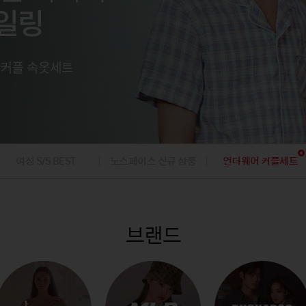
팬츠
아웃도어
아웃도어
내의
내의
팬츠
가디건/베스
데님팬츠
캠핑
캠핑
가디건
니트/가디건
골프의류/용품
골프의류/용품
/조끼
베스트/조끼
재킷
점퍼
코트
여성 S/S BEST
노스페이스 신규 상품
언더웨어 커플세트
브랜드