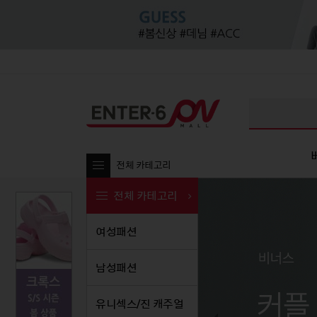
전체 카테고리
전체 카테고리
여성패션
여성패션
남성패션
여성패션
유니섹
남
남성패션
티셔츠
티셔츠
티셔츠
티셔
티셔츠
블라우스/셔츠
셔츠/남방
블라우스/셔츠
셔츠
셔츠/
유니섹스/진 캐주얼
팬츠
팬츠
팬츠
원피스
팬츠