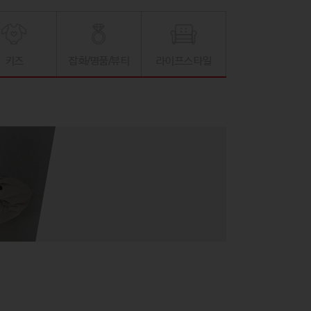
키즈
잡화/명품/뷰티
라이프스타일