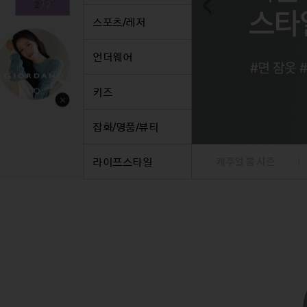
1
/
2
스커트
정장
스커트
팬츠
정장
스포츠/레저
원피스
니트/가디건/베스트
원피스
데님
니트/
니트/가디건
재킷
니트/가디건
니트/
트
언더웨어
재킷
점퍼
재킷
베스트
재킷
점퍼
코트
점퍼
재킷
점퍼
키즈
코트
코트
점퍼
코트
베스트/조끼
베스트/조끼
코트
잡화/명품/뷰티
라이프스타일
캐주얼 봄 시즌