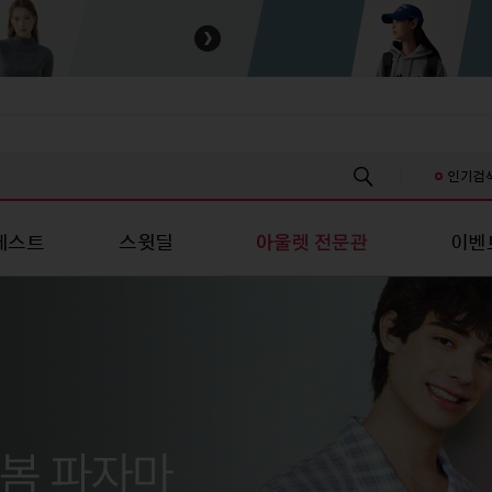
인기검
베스트
스윗딜
이벤
스/진 캐주얼
성패션
유니섹스/진 캐주얼
스포츠/레저
스포츠/레저
언더웨어
언더웨어
키즈
츠
티셔츠
스포츠의류
스포츠의류
여성언더웨어
여성언더웨어
신생아의류
신
남방
셔츠
스포츠슈즈
스포츠슈즈
남성언더웨어
남성언더웨어
유아의류
유
/스커트
원피스/스커트
스포츠가방/잡화
스포츠가방/잡화
커플언더웨어
커플언더웨어
아동의류
아