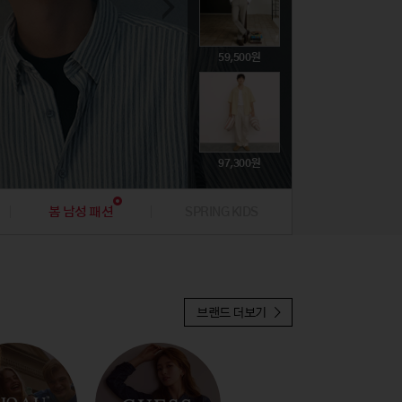
74,800
뷰티
뷰티
문구/생활잡화
문구/생활잡화
해외명품
해외명품
취미
취미
395,000
135,360
39,000
59,500
19,900
귀금속
귀금속
푸드
푸드
47,310
396,000
224,100
45,120
97,300
19,900
봄 남성 패션
SPRING KIDS
37,810
브랜드 더보기