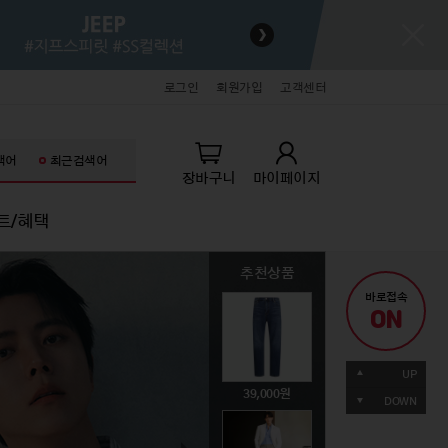
로그인
회원가입
고객센터
색어
최근검색어
장바구니
마이페이지
트/혜택
추천상품
추천상품
추천상품
추천상품
추천상품
추천상품
바로접속
ON
키즈
잡화/명품/뷰티
잡화/명품/뷰티
라이프스타일
라이프스타일
71,060
UP
생아의류
패션슈즈
패션슈즈
홈데코
홈데코
242,520
49,000
89,000
39,000
19,900
DOWN
아의류
핸드백/잡화
핸드백/잡화
주방/욕실
주방/욕실
동의류
기타액세서리
기타액세서리
가전/가구
가전/가구