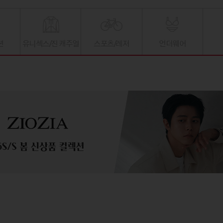
션
유니섹스/진 캐주얼
스포츠/레저
언더웨어