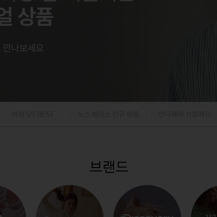
팬츠
아웃도어
아웃도어
내의
내의
팬츠
가디건/베스
데님팬츠
캠핑
캠핑
가디건
니트/가디건
골프의류/용품
골프의류/용품
/조끼
베스트/조끼
재킷
점퍼
코트
여성 S/S BEST
노스페이스 신규 상품
언더웨어 커플세트
브랜드