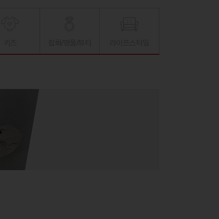
키즈
잡화/명품/뷰티
라이프스타일