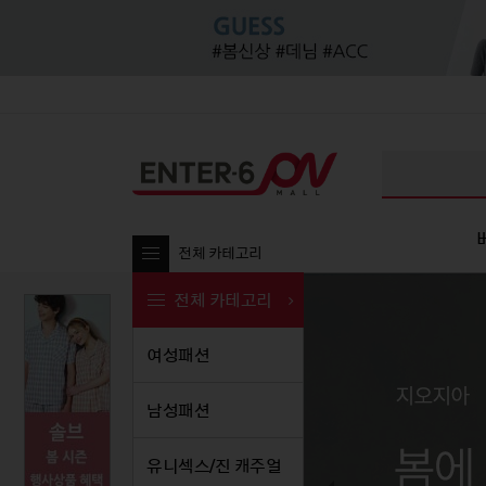
전체 카테고리
전체 카테고리
여성패션
여성패션
남성패션
여성패션
유니섹
남
남성패션
티셔츠
티셔츠
티셔츠
티셔
티셔츠
블라우스/셔츠
셔츠/남방
블라우스/셔츠
셔츠
셔츠/
유니섹스/진 캐주얼
팬츠
팬츠
팬츠
원피스
팬츠