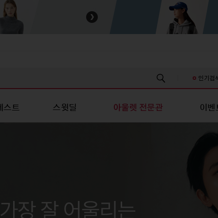
인기검
베스트
스윗딜
이벤
스/진 캐주얼
성패션
유니섹스/진 캐주얼
스포츠/레저
스포츠/레저
언더웨어
언더웨어
키즈
츠
티셔츠
스포츠의류
스포츠의류
여성언더웨어
여성언더웨어
신생아의류
신
남방
셔츠
스포츠슈즈
스포츠슈즈
남성언더웨어
남성언더웨어
유아의류
유
/스커트
원피스/스커트
스포츠가방/잡화
스포츠가방/잡화
커플언더웨어
커플언더웨어
아동의류
아