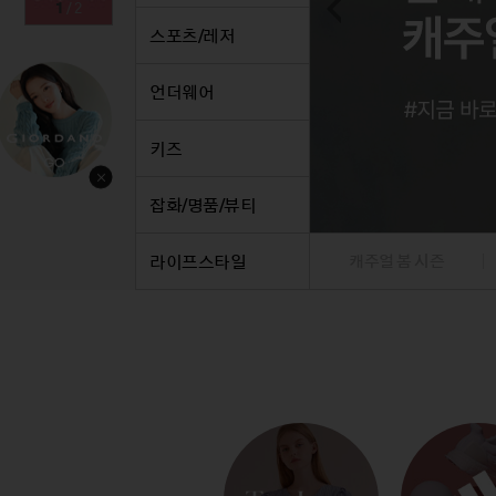
1
/
2
스커트
정장
스커트
팬츠
정장
스포츠/레저
원피스
니트/가디건/베스트
원피스
데님
니트/
니트/가디건
재킷
니트/가디건
니트/
트
언더웨어
재킷
점퍼
재킷
베스트
재킷
점퍼
코트
점퍼
재킷
점퍼
키즈
코트
코트
점퍼
코트
베스트/조끼
베스트/조끼
코트
잡화/명품/뷰티
라이프스타일
캐주얼 봄 시즌