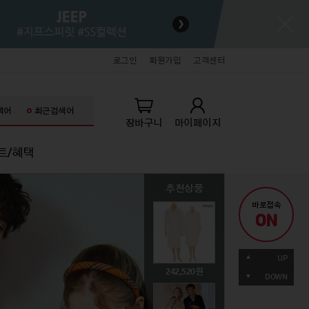
로그인
회원가입
고객센터
색어
최근검색어
장바구니
마이페이지
트/혜택
추천상품
추천상품
추천상품
추천상품
추천상품
추천상품
바로접속
ON
키즈
잡화/명품/뷰티
잡화/명품/뷰티
라이프스타일
라이프스타일
71,060
UP
생아의류
패션슈즈
패션슈즈
홈데코
홈데코
242,520
49,000
89,000
39,000
19,900
DOWN
아의류
핸드백/잡화
핸드백/잡화
주방/욕실
주방/욕실
동의류
기타액세서리
기타액세서리
가전/가구
가전/가구