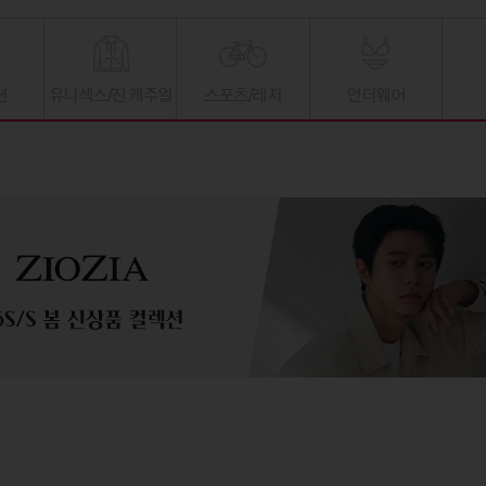
션
유니섹스/진 캐주얼
스포츠/레저
언더웨어