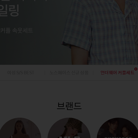
팬츠
아웃도어
아웃도어
내의
내의
팬츠
가디건/베스
데님팬츠
캠핑
캠핑
가디건
니트/가디건
골프의류/용품
골프의류/용품
/조끼
베스트/조끼
재킷
점퍼
코트
여성 S/S BEST
노스페이스 신규 상품
언더웨어 커플세트
브랜드