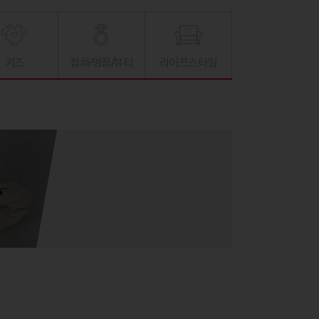
키즈
잡화/명품/뷰티
라이프스타일