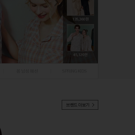
74,800
뷰티
뷰티
문구/생활잡화
문구/생활잡화
해외명품
해외명품
취미
취미
395,000
135,360
39,000
59,500
19,900
귀금속
귀금속
푸드
푸드
47,310
396,000
224,100
45,120
97,300
19,900
봄 남성 패션
SPRING KIDS
37,810
브랜드 더보기