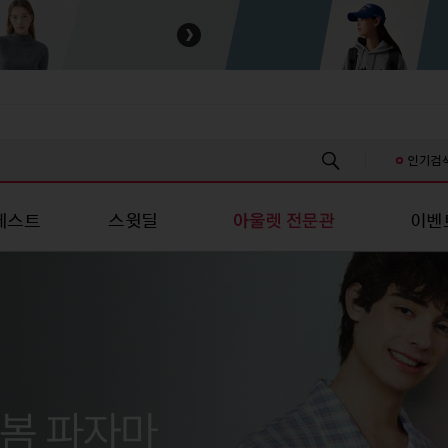
인기검
베스트
스윗딜
이벤
스/진 캐주얼
성패션
유니섹스/진 캐주얼
스포츠/레저
스포츠/레저
언더웨어
언더웨어
키즈
츠
티셔츠
스포츠의류
스포츠의류
여성언더웨어
여성언더웨어
신생아의류
신
남방
셔츠
스포츠슈즈
스포츠슈즈
남성언더웨어
남성언더웨어
유아의류
유
/스커트
원피스/스커트
스포츠가방/잡화
스포츠가방/잡화
커플언더웨어
커플언더웨어
아동의류
아