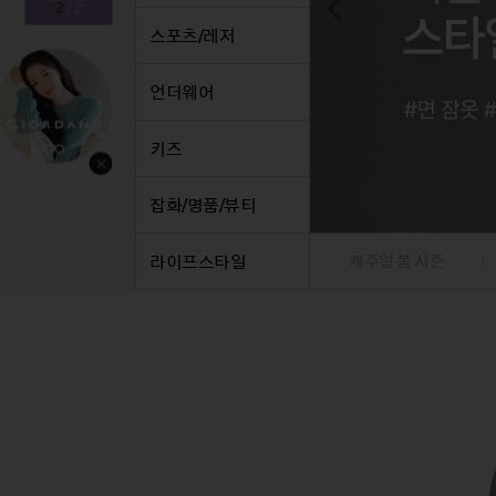
1
/
2
스커트
정장
스커트
팬츠
정장
스포츠/레저
원피스
니트/가디건/베스트
원피스
데님
니트/
니트/가디건
재킷
니트/가디건
니트/
트
언더웨어
재킷
점퍼
재킷
베스트
재킷
점퍼
코트
점퍼
재킷
점퍼
키즈
코트
코트
점퍼
코트
베스트/조끼
베스트/조끼
코트
잡화/명품/뷰티
라이프스타일
캐주얼 봄 시즌