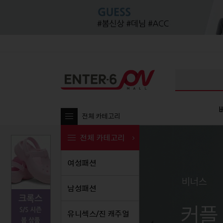
전체 카테고리
전체 카테고리
여성패션
여성패션
남성패션
여성패션
유니섹
남
남성패션
티셔츠
티셔츠
티셔츠
티셔
티셔츠
블라우스/셔츠
셔츠/남방
블라우스/셔츠
셔츠
셔츠/
유니섹스/진 캐주얼
팬츠
팬츠
팬츠
원피스
팬츠