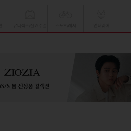
션
유니섹스/진 캐주얼
스포츠/레저
언더웨어