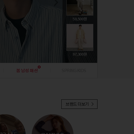
74,800
뷰티
뷰티
문구/생활잡화
문구/생활잡화
해외명품
해외명품
취미
취미
395,000
135,360
39,000
59,500
19,900
귀금속
귀금속
푸드
푸드
47,310
396,000
224,100
45,120
97,300
19,900
봄 남성 패션
SPRING KIDS
37,810
브랜드 더보기