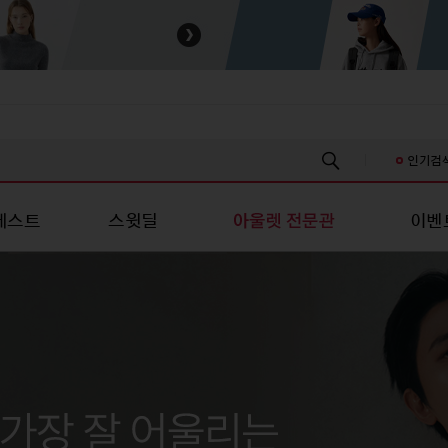
인기검
베스트
스윗딜
이벤
스/진 캐주얼
성패션
유니섹스/진 캐주얼
스포츠/레저
스포츠/레저
언더웨어
언더웨어
키즈
츠
티셔츠
스포츠의류
스포츠의류
여성언더웨어
여성언더웨어
신생아의류
신
남방
셔츠
스포츠슈즈
스포츠슈즈
남성언더웨어
남성언더웨어
유아의류
유
/스커트
원피스/스커트
스포츠가방/잡화
스포츠가방/잡화
커플언더웨어
커플언더웨어
아동의류
아