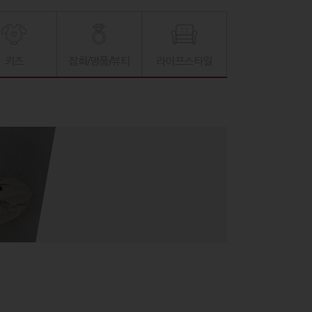
키즈
잡화/명품/뷰티
라이프스타일