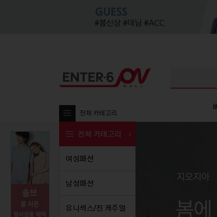
전체 카테고리
전체 카테고리
여성패션
여성패션
남성패션
여성패션
유니섹
남
남성패션
티셔츠
티셔츠
티셔츠
티셔
티셔츠
블라우스/셔츠
셔츠/남방
블라우스/셔츠
셔츠
셔츠/
유니섹스/진 캐주얼
팬츠
팬츠
팬츠
원피스
팬츠