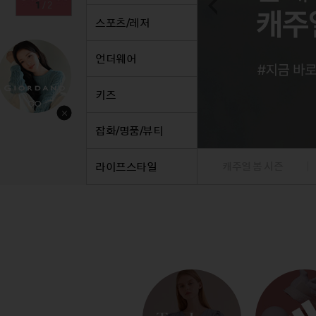
1
/
2
스커트
정장
스커트
팬츠
정장
스포츠/레저
원피스
니트/가디건/베스트
원피스
데님
니트/
니트/가디건
재킷
니트/가디건
니트/
트
언더웨어
재킷
점퍼
재킷
베스트
재킷
점퍼
코트
점퍼
재킷
점퍼
키즈
코트
코트
점퍼
코트
베스트/조끼
베스트/조끼
코트
잡화/명품/뷰티
라이프스타일
캐주얼 봄 시즌