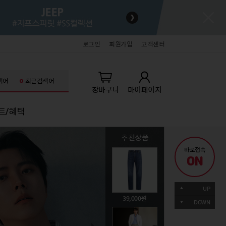
로그인
회원가입
고객센터
색어
최근검색어
장바구니
마이페이지
트/혜택
추천상품
추천상품
추천상품
추천상품
추천상품
추천상품
바로접속
ON
키즈
잡화/명품/뷰티
잡화/명품/뷰티
라이프스타일
라이프스타일
71,060
UP
생아의류
패션슈즈
패션슈즈
홈데코
홈데코
242,520
49,000
89,000
39,000
19,900
DOWN
아의류
핸드백/잡화
핸드백/잡화
주방/욕실
주방/욕실
동의류
기타액세서리
기타액세서리
가전/가구
가전/가구