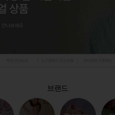
팬츠
아웃도어
아웃도어
내의
내의
팬츠
가디건/베스
데님팬츠
캠핑
캠핑
가디건
니트/가디건
골프의류/용품
골프의류/용품
/조끼
베스트/조끼
재킷
점퍼
코트
여성 S/S BEST
노스페이스 신규 상품
언더웨어 커플세트
브랜드