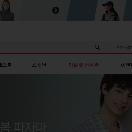
인기검
베스트
스윗딜
이벤
스/진 캐주얼
성패션
유니섹스/진 캐주얼
스포츠/레저
스포츠/레저
언더웨어
언더웨어
키즈
츠
티셔츠
스포츠의류
스포츠의류
여성언더웨어
여성언더웨어
신생아의류
신
남방
셔츠
스포츠슈즈
스포츠슈즈
남성언더웨어
남성언더웨어
유아의류
유
/스커트
원피스/스커트
스포츠가방/잡화
스포츠가방/잡화
커플언더웨어
커플언더웨어
아동의류
아