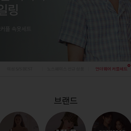
팬츠
아웃도어
아웃도어
내의
내의
팬츠
가디건/베스
데님팬츠
캠핑
캠핑
가디건
니트/가디건
골프의류/용품
골프의류/용품
/조끼
베스트/조끼
재킷
점퍼
코트
여성 S/S BEST
노스페이스 신규 상품
언더웨어 커플세트
브랜드