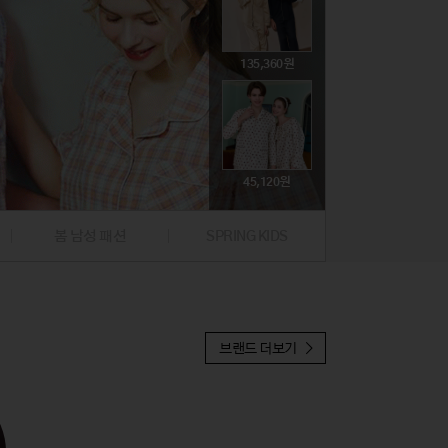
74,800
뷰티
뷰티
문구/생활잡화
문구/생활잡화
해외명품
해외명품
취미
취미
395,000
135,360
39,000
59,500
19,900
귀금속
귀금속
푸드
푸드
47,310
396,000
224,100
45,120
97,300
19,900
봄 남성 패션
SPRING KIDS
37,810
브랜드 더보기