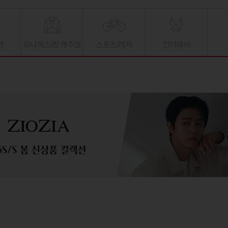
션
유니섹스/진 캐주얼
스포츠/레저
언더웨어