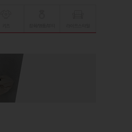
키즈
잡화/명품/뷰티
라이프스타일