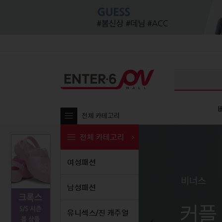
전체 카테고리
전체 카테고리
여성패션
여성패션
남성패션
여성패션
유니섹
남
남성패션
티셔츠
티셔츠
티셔츠
티셔
티셔츠
블라우스/셔츠
셔츠/남방
블라우스/셔츠
셔츠
셔츠/
유니섹스/진 캐주얼
팬츠
팬츠
팬츠
원피스
팬츠