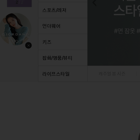
1
/
2
스커트
정장
스커트
팬츠
정장
스포츠/레저
원피스
니트/가디건/베스트
원피스
데님
니트/
니트/가디건
재킷
니트/가디건
니트/
트
언더웨어
재킷
점퍼
재킷
베스트
재킷
점퍼
코트
점퍼
재킷
점퍼
키즈
코트
코트
점퍼
코트
베스트/조끼
베스트/조끼
코트
잡화/명품/뷰티
라이프스타일
캐주얼 봄 시즌