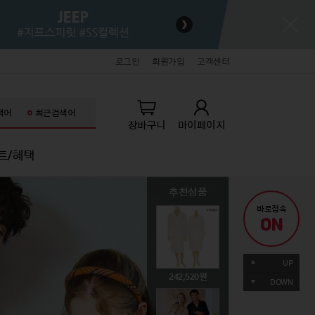
로그인
회원가입
고객센터
색어
최근검색어
장바구니
마이페이지
트/혜택
추천상품
추천상품
추천상품
추천상품
추천상품
추천상품
바로접속
ON
키즈
잡화/명품/뷰티
잡화/명품/뷰티
라이프스타일
라이프스타일
71,060
UP
생아의류
패션슈즈
패션슈즈
홈데코
홈데코
242,520
49,000
89,000
39,000
19,900
DOWN
아의류
핸드백/잡화
핸드백/잡화
주방/욕실
주방/욕실
동의류
기타액세서리
기타액세서리
가전/가구
가전/가구