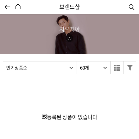
엔터식스몰 - 패션&라이프스타일몰